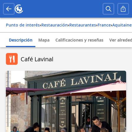
Punto de interés
›
Restauración
›
Restaurantes
›
france
›
aquitaine
Descripción
Mapa
Calificaciones y reseñas
Ver alrede
Café Lavinal