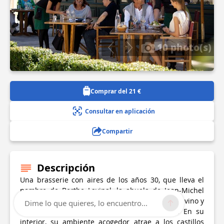
10 photo(s)
Comprar del 21 €
Consultar en aplicación
Compartir
Descripción
Una brasserie con aires de los años 30, que lleva el
nombre de Berthe Lavinal, la abuela de Jean-Michel
Cazes. Es un lugar para charlar con una copa de vino y
Dime lo que quieres, lo encuentro...
compartir una cocina tradicional y generosa. En su
interior, su ambiente acogedor atrae a los castillos