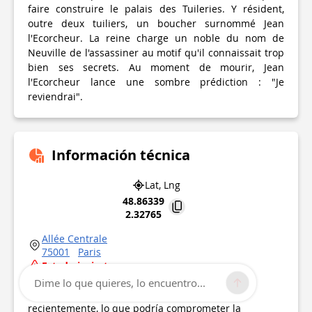
faire construire le palais des Tuileries. Y résident,
outre deux tuiliers, un boucher surnommé Jean
l'Ecorcheur. La reine charge un noble du nom de
Neuville de l'assassiner au motif qu'il connaissait trop
bien ses secrets. Au moment de mourir, Jean
l'Ecorcheur lance une sombre prédiction : "Je
reviendrai".
Información técnica
Lat, Lng
48.86339
2.32765
Allée Centrale
75001
Paris
Estado incierto
Punto de interés actualizado el
01/01/1970
Dime lo que quieres, lo encuentro...
Este punto de interés no ha sido actualizado
recientemente, lo que podría comprometer la