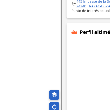
445 Impasse de la S
24240
RAZAC-DE-S
Punto de interés actua
Perfil altimé