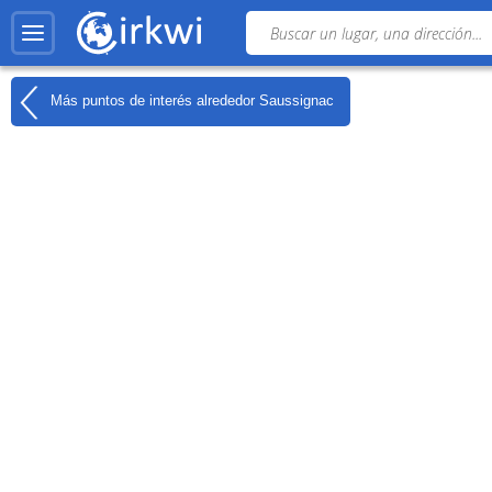
Más puntos de interés alrededor
Saussignac