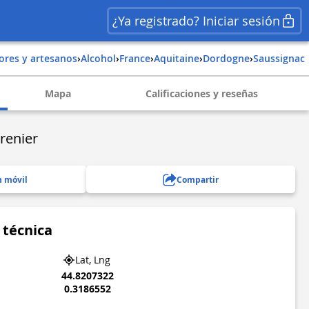
¿Ya registrado? Iniciar sesión
tores y artesanos
›
Alcohol
›
france
›
aquitaine
›
dordogne
›
saussignac
Mapa
Calificaciones y reseñas
renier
n móvil
Compartir
 técnica
Lat, Lng
44.8207322
0.3186552