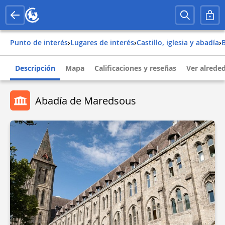
Punto de interés
›
Lugares de interés
›
Castillo, iglesia y abadía
›
Descripción
Mapa
Calificaciones y reseñas
Ver alrede
Abadía de Maredsous