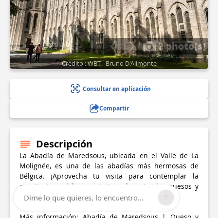
2 photo(s)
Crédito : WBT - Bruno D'Alimonte
Consultar en aplicación
Compartir
Descripción
La Abadía de Maredsous, ubicada en el Valle de La
Molignée, es una de las abadías más hermosas de
Bélgica. ¡Aprovecha tu visita para contemplar la
arquitectura del monasterio y degustar los quesos y
cervezas conocidos de Maredsous!
Dime lo que quieres, lo encuentro...
Más información: Abadía de Maredsous | Queso y