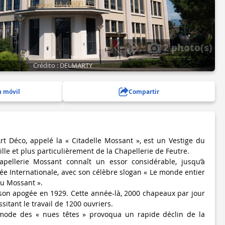
2 photo(s)
Crédito : DELMARTY
n móvil
Compartir
rt Déco, appelé la « Citadelle Mossant », est un Vestige du
ille et plus particulièrement de la Chapellerie de Feutre.
pellerie Mossant connaît un essor considérable, jusqu’à
 Internationale, avec son célèbre slogan « Le monde entier
au Mossant ».
t son apogée en 1929. Cette année-là, 2000 chapeaux par jour
ssitant le travail de 1200 ouvriers.
mode des « nues têtes » provoqua un rapide déclin de la