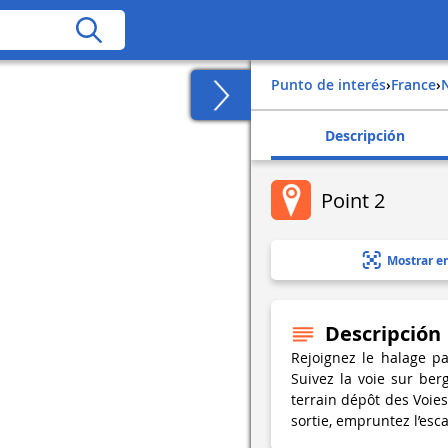
Punto de interés
›
france
›
Descripción
Point 2
Mostrar e
Descripción
Rejoignez le halage p
Suivez la voie sur ber
terrain dépôt des Voies
sortie, empruntez l’esca