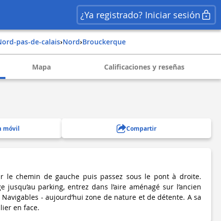
¿Ya registrado? Iniciar sesión
nord-pas-de-calais
›
nord
›
brouckerque
Mapa
Calificaciones y reseñas
n móvil
Compartir
ar le chemin de gauche puis passez sous le pont à droite.
ge jusqu’au parking, entrez dans l’aire aménagé sur l’ancien
 Navigables - aujourd’hui zone de nature et de détente. A sa
lier en face.