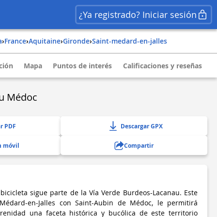
¿Ya registrado? Iniciar sesión
a
›
france
›
aquitaine
›
gironde
›
saint-medard-en-jalles
ción
Mapa
Puntos de interés
Calificaciones y reseñas
du Médoc
r PDF
Descargar GPX
n móvil
Compartir
 bicicleta sigue parte de la Vía Verde Burdeos-Lacanau. Este
Médard-en-Jalles con Saint-Aubin de Médoc, le permitirá
renidad una faceta histórica y bucólica de este territorio