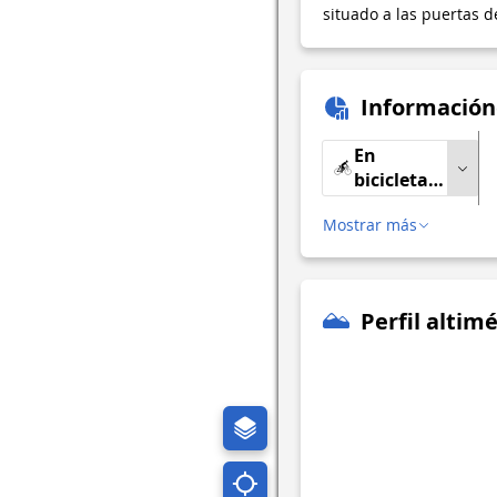
situado a las puertas 
Información
En
bicicleta
de
Mostrar más
carretera
Perfil altimé