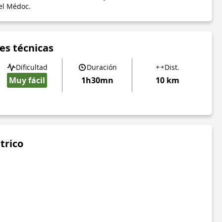
del Médoc.
es técnicas
Dificultad
Duración
Dist.
Muy fácil
1h30mn
10 km
trico