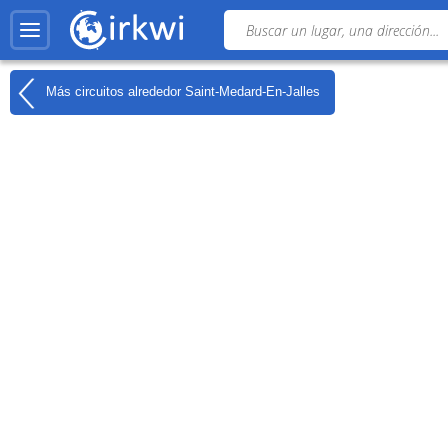
Más circuitos alrededor
Saint-Medard-En-Jalles