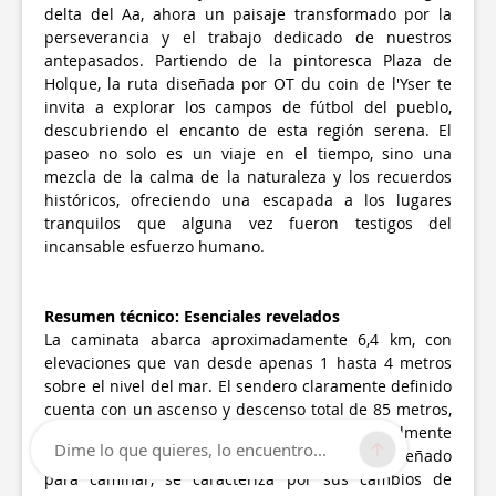
delta del Aa, ahora un paisaje transformado por la
perseverancia y el trabajo dedicado de nuestros
antepasados. Partiendo de la pintoresca Plaza de
Holque, la ruta diseñada por OT du coin de l'Yser te
invita a explorar los campos de fútbol del pueblo,
descubriendo el encanto de esta región serena. El
paseo no solo es un viaje en el tiempo, sino una
mezcla de la calma de la naturaleza y los recuerdos
históricos, ofreciendo una escapada a los lugares
tranquilos que alguna vez fueron testigos del
incansable esfuerzo humano.
Resumen técnico: Esenciales revelados
La caminata abarca aproximadamente 6,4 km, con
elevaciones que van desde apenas 1 hasta 4 metros
sobre el nivel del mar. El sendero claramente definido
cuenta con un ascenso y descenso total de 85 metros,
ilustrando un terreno plano pero sutilmente
Dime lo que quieres, lo encuentro...
ondulado. Este circuito, meticulosamente diseñado
para caminar, se caracteriza por sus cambios de