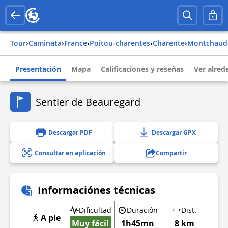
Tour
›
Caminata
›
france
›
poitou-charentes
›
charente
›
montchaud
Presentación
Mapa
Calificaciones y reseñas
Ver alred
Sentier de Beauregard
Descargar PDF
Descargar GPX
Consultar en aplicación
Compartir
Informaciónes técnicas
Dificultad
Duración
Dist.
A pie
Muy fácil
1h45mn
8 km