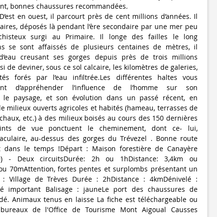
tant, bonnes chaussures recommandées.
’est en ouest, il parcourt près de cent millions d’années. Il
caires, déposés là pendant l’ère secondaire par une mer peu
histeux surgi au Primaire. Il longe des failles le long
ns se sont affaissés de plusieurs centaines de mètres, il
’eau creusant ses gorges depuis près de trois millions
i de deviner, sous ce sol calcaire, les kilomètres de galeries,
tés forés par l’eau infiltrée.Les différentes haltes vous
ent d’appréhender l’influence de l’homme sur son
 le paysage, et son évolution dans un passé récent, en
de milieux ouverts agricoles et habités (hameau, terrasses de
 chaux, etc.) à des milieux boisés au cours des 150 dernières
oints de vue ponctuent le cheminement, dont ce- lui,
taculaire, au-dessus des gorges du Trévezel . Bonne route
t dans le temps !Départ : Maison forestière de Canayère
0) - Deux circuitsDurée: 2h ou 1hDistance: 3,4km ou
ou 70mAttention, fortes pentes et surplombs présentant un
 : Village de Trèves Durée : 2hDistance : 4kmDénivelé :
lé important Balisage : jauneLe port des chaussures de
. Animaux tenus en laisse La fiche est téléchargeable ou
bureaux de l'Office de Tourisme Mont Aigoual Causses