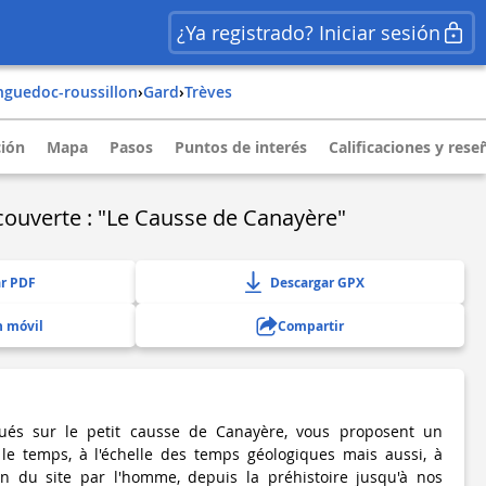
¿Ya registrado? Iniciar sesión
anguedoc-roussillon
›
gard
›
trèves
ción
Mapa
Pasos
Puntos de interés
Calificaciones y rese
couverte : "Le Causse de Canayère"
r PDF
Descargar GPX
n móvil
Compartir
tués sur le petit causse de Canayère, vous proposent un
le temps, à l'échelle des temps géologiques mais aussi, à
ion du site par l'homme, depuis la préhistoire jusqu'à nos