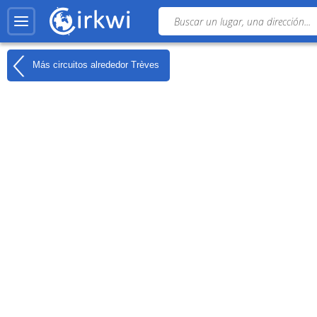
Más circuitos alrededor
Trèves