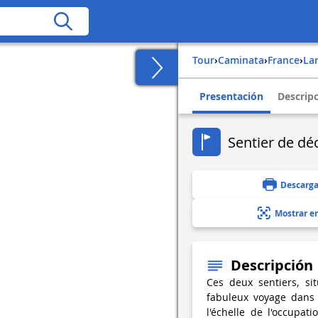
Tour
›
Caminata
›
france
›
l
Presentación
Descrip
Sentier de dé
Descarga
Mostrar e
Descripción
Ces deux sentiers, si
fabuleux voyage dans 
l'échelle de l'occupat