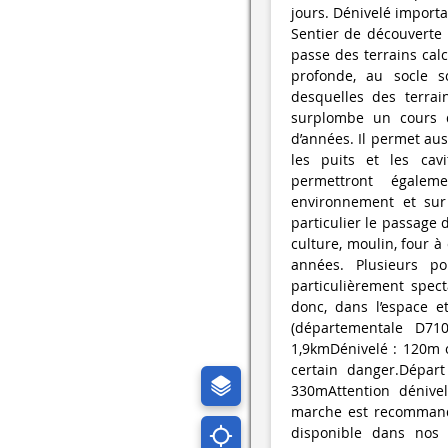
jours. Dénivelé impor
Sentier de découverte D
passe des terrains cal
profonde, au socle sc
desquelles des terrai
surplombe un cours d
d’années. Il permet auss
les puits et les cavi
permettront égalem
environnement et sur
particulier le passage 
culture, moulin, four à
années. Plusieurs p
particulièrement spec
donc, dans l’espace e
(départementale D71
1,9kmDénivelé : 120m 
certain danger.Départ
330mAttention dénive
marche est recommandé
disponible dans nos 