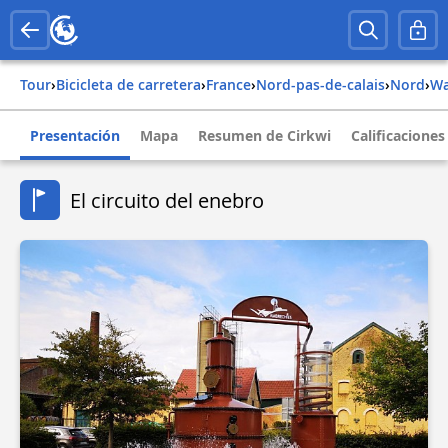
Tour
›
Bicicleta de carretera
›
france
›
nord-pas-de-calais
›
nord
›
Presentación
Mapa
Resumen de Cirkwi
Calificaciones
El circuito del enebro