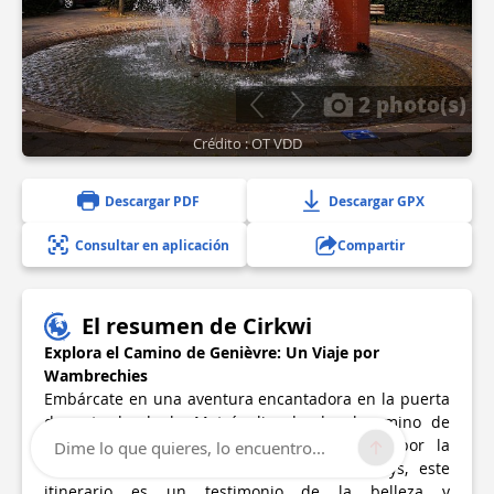
2 photo(s)
Crédito : OT VDD
Descargar PDF
Descargar GPX
Consultar en aplicación
Compartir
El resumen de Cirkwi
Explora el Camino de Genièvre: Un Viaje por
Wambrechies
Embárcate en una aventura encantadora en la puerta
de entrada de la Metrópolis, donde el camino de
Genièvre atraviesa Wambrechies. Diseñado por la
Dime lo que quieres, lo encuentro...
Oficina de Turismo del Val de Deûle et Lys, este
itinerario es un testimonio de la belleza y