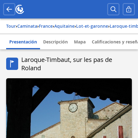
Tour
›
Caminata
›
france
›
aquitaine
›
lot-et-garonne
›
laroque-tim
Presentación
Descripción
Mapa
Calificaciones y reseñ
Laroque-Timbaut, sur les pas de
Roland