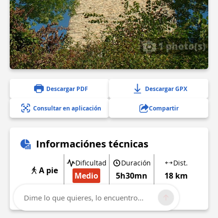
1 photo(s)
Descargar PDF
Descargar GPX
Consultar en aplicación
Compartir
Informaciónes técnicas
Dificultad
Duración
Dist.
A pie
Medio
5h30mn
18 km
Mostrar más
Dime lo que quieres, lo encuentro...