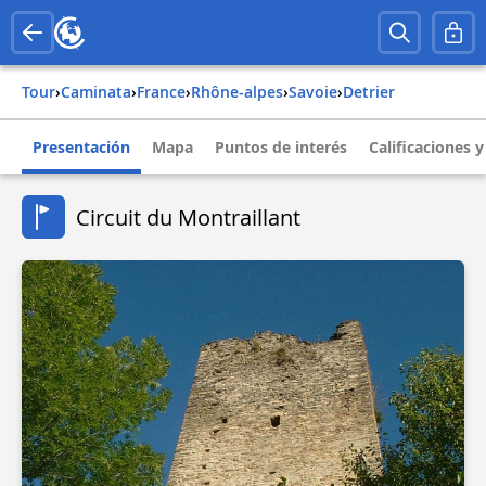
Tour
›
Caminata
›
france
›
rhône-alpes
›
savoie
›
detrier
Presentación
Mapa
Puntos de interés
Calificaciones 
Circuit du Montraillant