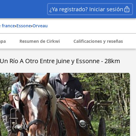
¿Ya registrado? Iniciar sesión
e france
›
essone
›
orveau
pa
Resumen de Cirkwi
Calificaciones y reseñas
Un Río A Otro Entre Juine y Essonne - 28km