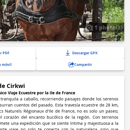
1 photo(s)
r PDF
Descargar GPX
n móvil
Compartir
de Cirkwi
co Viaje Ecuestre por la Ile de France
ranquila a caballo, recorriendo paisajes donde los serenos
usurran cuentos del pasado. Esta travesía ecuestre de 28 km,
cs Naturels Régionaux d'Ile de France, no es solo un paseo;
l corazón del encanto bucólico de la región. Con terrenos
omete una expedición que se siente íntima y majestuosa a la
ste viaje no solo te conecta con la naturaleza, sino que