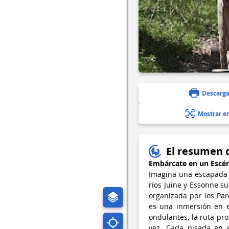
Descarga
Mostrar e
El resumen 
Embárcate en un Escéni
Imagina una escapada t
ríos Juine y Essonne s
organizada por los Par
es una inmersión en e
ondulantes, la ruta pr
vez. Cada pisada en e