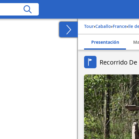
Tour
›
Caballo
›
france
›
ile d
Presentación
Ma
Recorrido De 