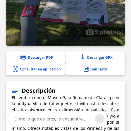
9 photo(s)
Descargar PDF
Descargar GPX
Consultar en aplicación
Compartir
Descripción
El sendero une el Museo Galo-Romano de Claracq con
la antigua villa de Lalonquette e invita así a descubrir
el sitio histórico en su dimensión paisajística. Este
paseo es complementario a una visita al museo y/o a
Dime lo que quieres, lo encuentro...
la antigua villa, pero sigue siendo relevante por sí
mismo. Ofrece notables vistas de los Pirineos y de las