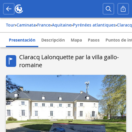
Tour
›
Caminata
›
france
›
aquitaine
›
pyrénées atlantiques
›
claracq
Presentación
Descripción
Mapa
Pasos
Puntos de in
Claracq Lalonquette par la villa gallo-
romaine