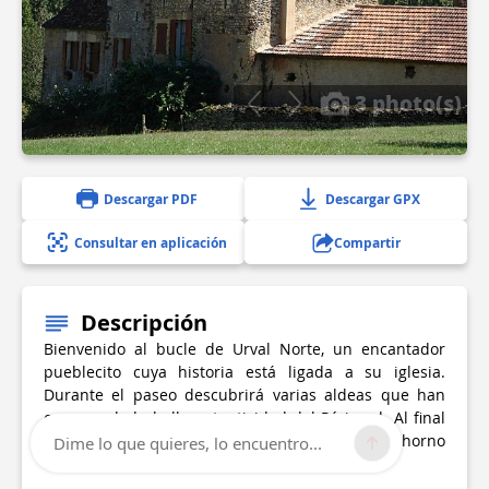
3 photo(s)
Descargar PDF
Descargar GPX
Consultar en aplicación
Compartir
Descripción
Bienvenido al bucle de Urval Norte, un encantador
pueblecito cuya historia está ligada a su iglesia.
Durante el paseo descubrirá varias aldeas que han
conservado la bella autenticidad del Périgord. Al final
del bucle, no dude en descubrir la iglesia y el horno
Dime lo que quieres, lo encuentro...
comunal.