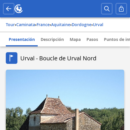
Tour
›
Caminata
›
france
›
aquitaine
›
dordogne
›
urval
Presentación
Descripción
Mapa
Pasos
Puntos de in
Urval - Boucle de Urval Nord