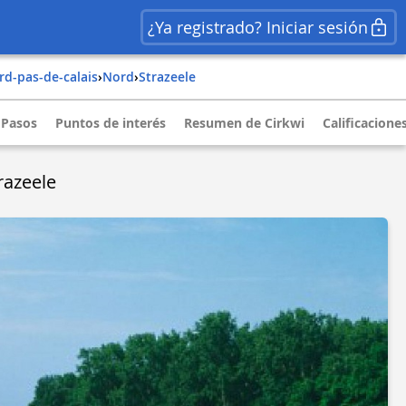
¿Ya registrado? Iniciar sesión
ord-pas-de-calais
›
nord
›
strazeele
Pasos
Puntos de interés
Resumen de Cirkwi
Calificacione
razeele