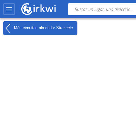
Más circuitos alrededor
Strazeele