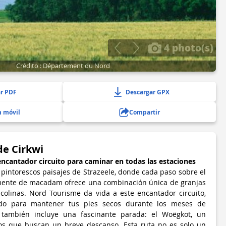
4 photo(s)
Crédito : Département du Nord
r PDF
Descargar GPX
n móvil
Compartir
de Cirkwi
encantador circuito para caminar en todas las estaciones
 pintorescos paisajes de Strazeele, donde cada paso sobre el
mente de macadam ofrece una combinación única de granjas
 colinas. Nord Tourisme da vida a este encantador circuito,
do para mantener tus pies secos durante los meses de
o también incluye una fascinante parada: el Woëgkot, un
eros que buscan un breve descanso. Esta ruta no es solo un