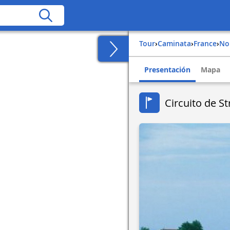
Tour
›
Caminata
›
france
›
n
Presentación
Mapa
Circuito de St