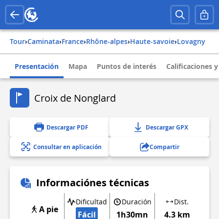
Tour
›
Caminata
›
france
›
rhône-alpes
›
haute-savoie
›
lovagny
Presentación
Mapa
Puntos de interés
Calificaciones 
Croix de Nonglard
Descargar PDF
Descargar GPX
Consultar en aplicación
Compartir
Informaciónes técnicas
Dificultad
Duración
Dist.
A pie
Fácil
1h30mn
4.3 km