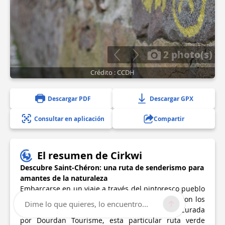
2 photo(s)
Crédito : CCDH
Descargar PDF
Descargar GPX
Consultar en aplicación
Compartir
El resumen de Cirkwi
Descubre Saint-Chéron: una ruta de senderismo para
amantes de la naturaleza
Embarcarse en un viaje a través del pintoresco pueblo
de Saint-Chéron se convierte en una aventura con los
Dime lo que quieres, lo encuentro...
senderos guiados de la Balade des 3 sangliers. Curada
por Dourdan Tourisme, esta particular ruta verde