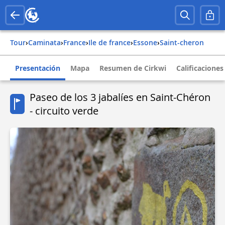
Tour
›
Caminata
›
france
›
ile de france
›
essone
›
saint-cheron
Presentación
Mapa
Resumen de Cirkwi
Calificaciones
Paseo de los 3 jabalíes en Saint-Chéron
- circuito verde