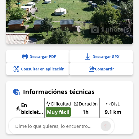
1 photo(s)
Descargar PDF
Descargar GPX
Consultar en aplicación
Compartir
Informaciónes técnicas
Dificultad
Duración
Dist.
En
bicicleta
Muy fácil
1h
9.1 km
de
Mostrar más
montaña
Dime lo que quieres, lo encuentro...