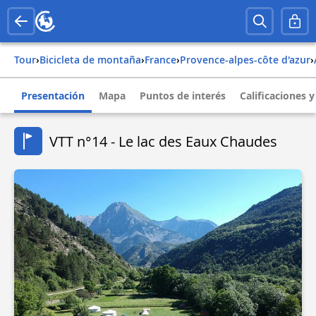
Tour
›
Bicicleta de montaña
›
france
›
provence-alpes-côte d'azur
›
Presentación
Mapa
Puntos de interés
Calificaciones 
VTT n°14 - Le lac des Eaux Chaudes