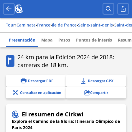
Tour
›
Caminata
›
france
›
ile de france
›
seine-saint-denis
›
saint-de
Presentación
Mapa
Pasos
Puntos de interés
Resume
24 km para la Edición 2024 de 2018:
carreras de 18 km.
Descargar PDF
Descargar GPX
Consultar en aplicación
Compartir
El resumen de Cirkwi
Explora el Camino de la Gloria: Itinerario Olímpico de
París 2024