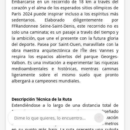
Embarcarse en un recorrido de 18 km a través del
corazón y el alma de los esperados sitios olímpicos de
París 2024 puede inspirar incluso a los espíritus más
sedentarios. Elaborado diligentemente por
FFRandonnee Seine-Saint-Denis, este recorrido no es
solo una caminata; es un pasaje a través del tiempo y
la ambición, que une el presente con la futura gloria
del deporte. Pasea por Saint-Ouen, maravíllate con la
obra maestra arquitectónica de l'Île des Vannes y
respira los espacios abiertos del parque Georges-
Valbon. Es una invitación a experimentar las riquezas
medioambientales e históricas, mientras caminas
ligeramente sobre el mismo suelo que pronto
albergará a campeones mundiales.
Descripción Técnica de la Ruta
Extendiéndose a lo largo de una distancia total de
18.15 km, este recorrido meticulosamente diseñado
atraviesa terrenos diversos, alcanzando una elevación
Dime lo que quieres, lo encuentro...
máxima de 61 metros y descendiendo hasta 24 metros
en su punto más bajo. La ruta presenta una subida