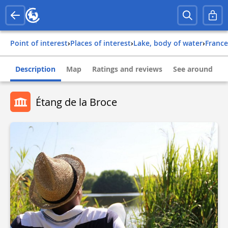
Point of interest
›
Places of interest
›
Lake, body of water
›
france
Description
Map
Ratings and reviews
See around
Étang de la Broce