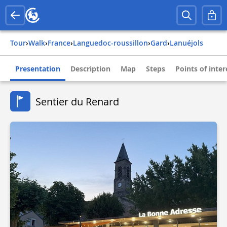
Tour
›
Walk
›
france
›
languedoc-roussillon
›
gard
›
lanuéjols
Presentation
Description
Map
Steps
Points of inter
Sentier du Renard