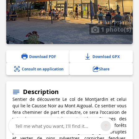
1 photo(s)
Download PDF
Download GPX
Consult on application
Share
Description
Sentier de découverte Le col de Montjardin et celui
qui lie le Causse Noir au Mont Aigoual. Ce sentier vous
fera cheminer de part et d'autre, ce sera l'occasion de
voir des paysages très contrastés : Steppes des
Causses et les petits bataillons de buis épars, forêts
Tell me what you want, I'll find it...
profondes des versants de l’Aigoual, gorges abruptes
et vertes de pins sylvestres, corniches fendues,