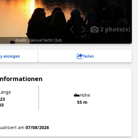
2 photo(s)
Kredit : Genval Yacht Club
y anzeigen
Teilen
Informationen
 Länge
Höhe
923
55 m
03
tualisiert am
07/08/2026