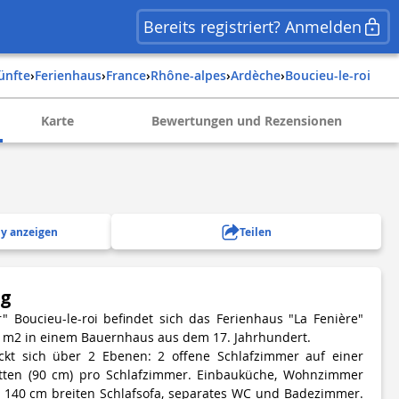
Bereits registriert? Anmelden
künfte
›
Ferienhaus
›
france
›
rhône-alpes
›
ardèche
›
boucieu-le-roi
Karte
Bewertungen und Rezensionen
y anzeigen
Teilen
ng
" Boucieu-le-roi befindet sich das Ferienhaus "La Fenière"
5 m2 in einem Bauernhaus aus dem 17. Jahrhundert.
ckt sich über 2 Ebenen: 2 offene Schlafzimmer auf einer
etten (90 cm) pro Schlafzimmer. Einbauküche, Wohnzimmer
m 140 cm breiten Schlafsofa, separates WC und Badezimmer.