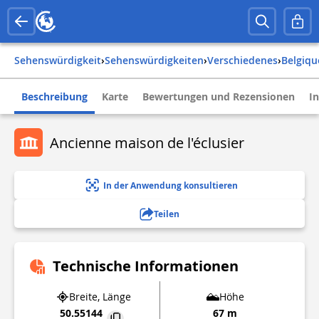
Sehenswürdigkeit
›
Sehenswürdigkeiten
›
Verschiedenes
›
belgiqu
Beschreibung
Karte
Bewertungen und Rezensionen
I
Ancienne maison de l'éclusier
In der Anwendung konsultieren
Teilen
Technische Informationen
Breite, Länge
Höhe
50.55144
67 m