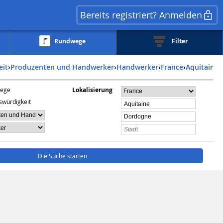
Bereits registriert? Anmelden
Rundwege
Filter
eit
›
Produzenten und Handwerker
›
Handwerker
›
france
›
aquitaine
›
ege
Lokalisierung
swürdigkeit