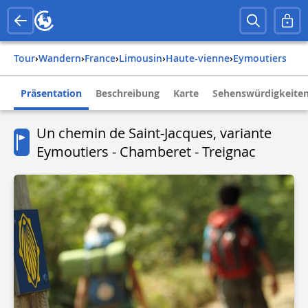
Tour
›
Wandern
›
france
›
limousin
›
haute-vienne
›
eymoutiers
Präsentation
Beschreibung
Karte
Sehenswürdigkeite
Un chemin de Saint-Jacques, variante
Eymoutiers - Chamberet - Treignac