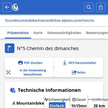
Tour
›
Mountainbike
›
france
›
rhône-alpes
›
loire
›
poncins
Präsentation
Karte
Sehenswürdigkeiten
Bewertungen
N°5 Chemin des dimanches
PDF drucken
GPX herunterladen
In der Anwendung
Teilen
konsultieren
Technische Informationen
Schwierigkeit
Dauer
Entfernu
Mountainbike
Einfach
1h15mn
26 km