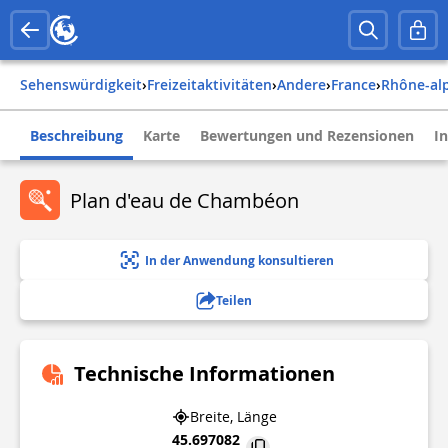
Sehenswürdigkeit
›
Freizeitaktivitäten
›
Andere
›
france
›
rhône-al
Beschreibung
Karte
Bewertungen und Rezensionen
I
Plan d'eau de Chambéon
In der Anwendung konsultieren
Teilen
Technische Informationen
Breite, Länge
45.697082