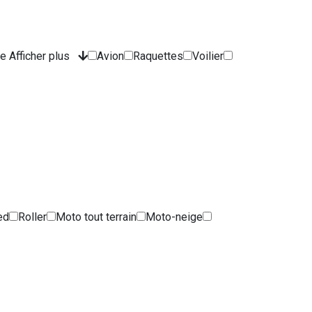
te
Afficher plus
Avion
Raquettes
Voilier
ed
Roller
Moto tout terrain
Moto-neige