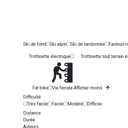
Ski de fond
Ski alpin
Ski de randonnée
Fauteuil r
Trottinette électrique
Trottinette tout terrain 
Fat bike
Via ferrata
Afficher moins
Difficulté
Très facile
Facile
Modéré
Difficile
Distance
Durée
Auteurs