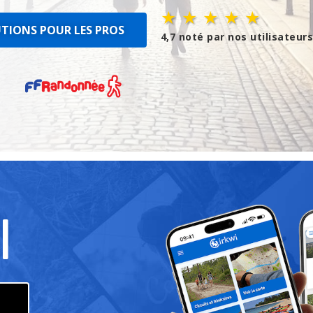
★ ★ ★ ★ ★
TIONS POUR LES PROS
4,7 noté par nos utilisateur
I