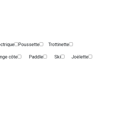
ectrique
Poussette
Trottinette
nge côte
Paddle
Ski
Joëlette