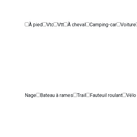
À pied
Vtc
Vtt
À cheval
Camping-car
Voiture
Nage
Bateau à rames
Trail
Fauteuil roulant
Vélo