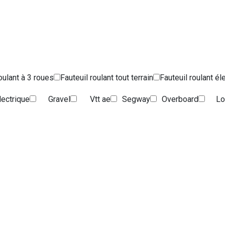
oulant à 3 roues
Fauteuil roulant tout terrain
Fauteuil roulant él
électrique
Gravel
Vtt ae
Segway
Overboard
Lo