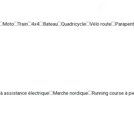
Moto
Train
4x4
Bateau
Quadricycle
Vélo route
Parapen
 à assistance électrique
Marche nordique
Running course à pi