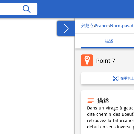
兴趣点
›
france
›
nord-pas-d
描述
Point 7
在手机
描述
Dans un virage à gauc
dite chemin des Boeufs
retrouvez la bifurcatio
début en sens inverse p