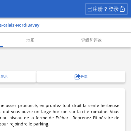
已注册？登录
e-calais
›
nord
›
bavay
地图
评级和评论
上显示
分享
he assez prononcé, empruntez tout droit la sente herbeuse
 qui vous ouvre un large horizon sur la cité romaine. Vous
n au niveau de la ferme de Fréhart. Reprenez l’itinéraire de
our rejoindre le parking.