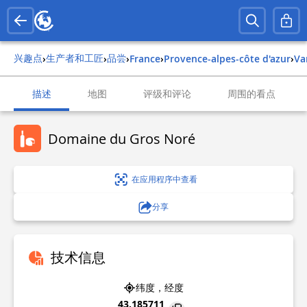
兴趣点
生产者和工匠
品尝
›
›
›
france
›
provence-alpes-côte d'azur
›
va
描述
地图
评级和评论
周围的看点
Domaine du Gros Noré
在应用程序中查看
分享
技术信息
纬度，经度
43.185711