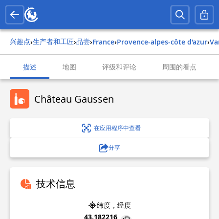
兴趣点
生产者和工匠
品尝
›
›
›
france
›
provence-alpes-côte d'azur
›
va
描述
地图
评级和评论
周围的看点
Château Gaussen
在应用程序中查看
分享
技术信息
纬度，经度
43.182216