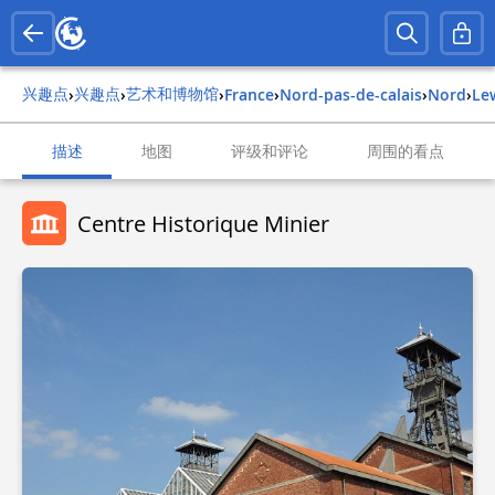
兴趣点
兴趣点
艺术和博物馆
›
›
›
france
›
nord-pas-de-calais
›
nord
›
l
描述
地图
评级和评论
周围的看点
Centre Historique Minier