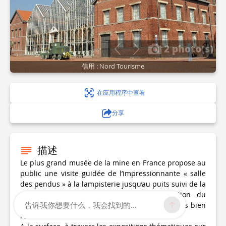
2 photo(s)
信用 : Nord Tourisme
在应用程序中查看
分享
描述
Le plus grand musée de la mine en France propose au
public une visite guidée de l’impressionnante « salle
des pendus » à la lampisterie jusqu’au puits suivi de la
« descente » dans les chantiers d’extraction du
告诉我你想要什么，我会找到的...
charbon;les visiteurs sont plongés dans l’univers bien
réel de la mine.