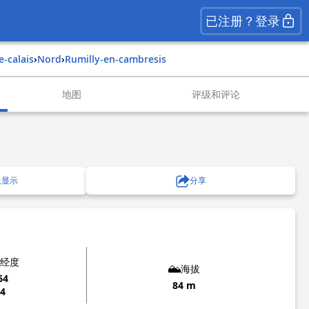
已注册？登录
e-calais
›
nord
›
rumilly-en-cambresis
地图
评级和评论
上显示
分享
经度
海拔
64
84 m
94