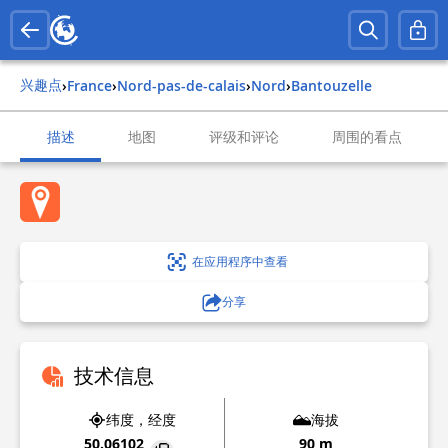
兴趣点
›
france
›
nord-pas-de-calais
›
nord
›
bantouzelle
描述
地图
评级和评论
周围的看点
在应用程序中查看
分享
技术信息
纬度，经度
海拔
50.06102
90 m