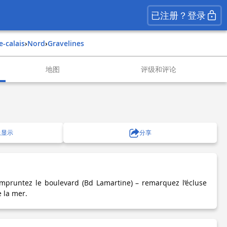
已注册？登录
e-calais
›
nord
›
gravelines
地图
评级和评论
上显示
分享
mpruntez le boulevard (Bd Lamartine) – remarquez l’écluse
e la mer.