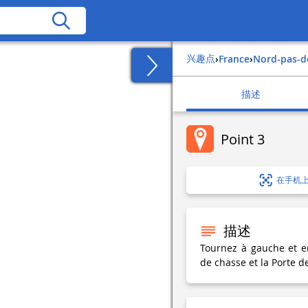
兴趣点
›
france
›
nord-pas-d
描述
Point 3
在手机
描述
Tournez à gauche et e
de chasse et la Porte d