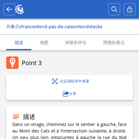
兴趣点
›
france
›
nord-pas-de-calais
›
nord
›
eecke
描述
地图
评级和评论
周围的看点
Point 3
在应用程序中查看
分享
描述
Dans un virage, cheminez sur le sentier à gauche, face
au Mont des Cats et à l’intersection suivante, à droite.
Un peu plus loin, empruntez à gauche la rue du Nid