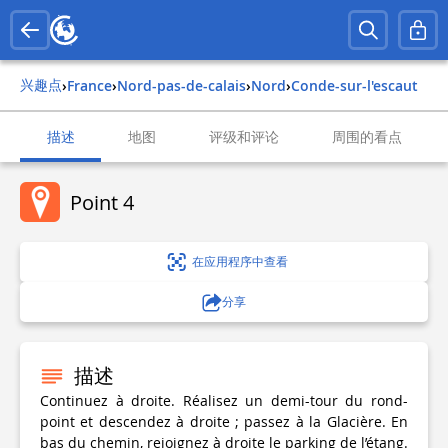
兴趣点
›
france
›
nord-pas-de-calais
›
nord
›
conde-sur-l'escaut
描述
地图
评级和评论
周围的看点
Point 4
在应用程序中查看
分享
描述
Continuez à droite. Réalisez un demi-tour du rond-
point et descendez à droite ; passez à la Glacière. En
bas du chemin, rejoignez à droite le parking de l’étang.