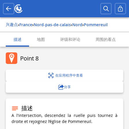
兴趣点
›
france
›
nord-pas-de-calais
›
nord
›
pommereuil
描述
地图
评级和评论
周围的看点
Point 8
在应用程序中查看
分享
描述
A l'intersection, descendez la ruelle puis tournez à
droite et rejoignez l’église de Pommereuil.