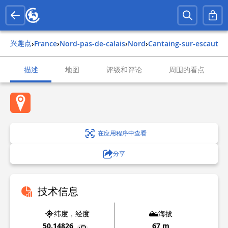
兴趣点
›
france
›
nord-pas-de-calais
›
nord
›
cantaing-sur-escaut
描述
地图
评级和评论
周围的看点
在应用程序中查看
分享
技术信息
纬度，经度
海拔
50.14826
67 m