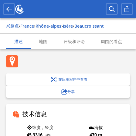
兴趣点
›
france
›
rhône-alpes
›
isère
›
beaucroissant
描述
地图
评级和评论
周围的看点
在应用程序中查看
分享
技术信息
纬度，经度
海拔
45.3316
470 m