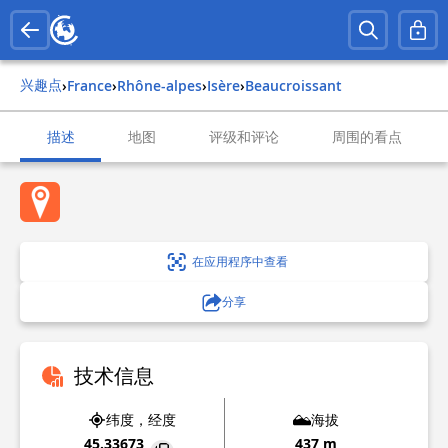
兴趣点
›
france
›
rhône-alpes
›
isère
›
beaucroissant
描述
地图
评级和评论
周围的看点
在应用程序中查看
分享
技术信息
纬度，经度
海拔
45.33673
437 m