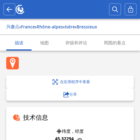
兴趣点
›
france
›
rhône-alpes
›
isère
›
bressieux
描述
地图
评级和评论
周围的看点
在应用程序中查看
分享
技术信息
纬度，经度
45.32294