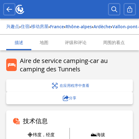
兴趣点
住宿
移动房屋
›
›
›
france
›
rhône-alpes
›
ardèche
›
vallon-pont-
描述
地图
评级和评论
周围的看点
Aire de service camping-car au
camping des Tunnels
在应用程序中查看
分享
技术信息
纬度，经度
海拔