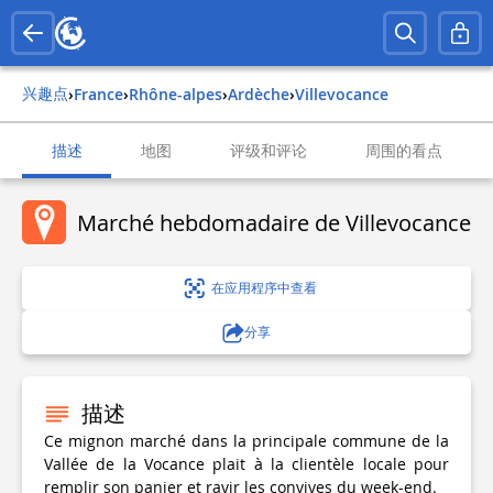
兴趣点
›
france
›
rhône-alpes
›
ardèche
›
villevocance
描述
地图
评级和评论
周围的看点
Marché hebdomadaire de Villevocance
在应用程序中查看
分享
描述
Ce mignon marché dans la principale commune de la
Vallée de la Vocance plait à la clientèle locale pour
remplir son panier et ravir les convives du week-end.