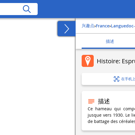
兴趣点
›
france
›
languedoc-
描述
Histoire: Esp
在手机
描述
Ce hameau qui compor
jusque vers 1930. Le l
de battage des céréale