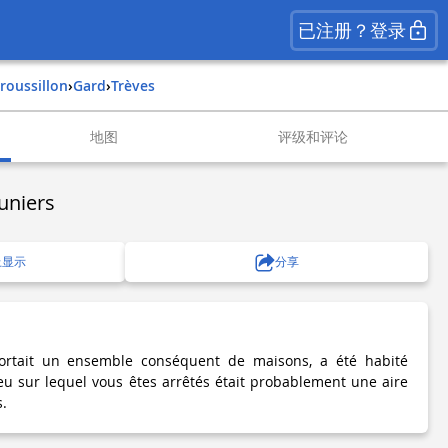
已注册？登录
roussillon
›
gard
›
trèves
地图
评级和评论
runiers
上显示
分享
tait un ensemble conséquent de maisons, a été habité
ieu sur lequel vous êtes arrêtés était probablement une aire
s.