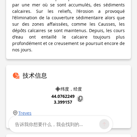
par une mer où se sont accumulés, des sédiments
calcaires. Sur les reliefs, l'érosion a provoqué
l'élimination de la couverture sédimentaire alors que
sur des zones affaissées, comme les Causses, les
dépôts calcaires se sont maintenus. Depuis, les cours
d'eau ont entaillé le calcaire toujours plus
profondément et ce creusement se poursuit encore de
nos jours.
技术信息
纬度，经度
44.0762249
3.399157
Treves
兴趣点更新于
06/10/2024
告诉我你想要什么，我会找到的...