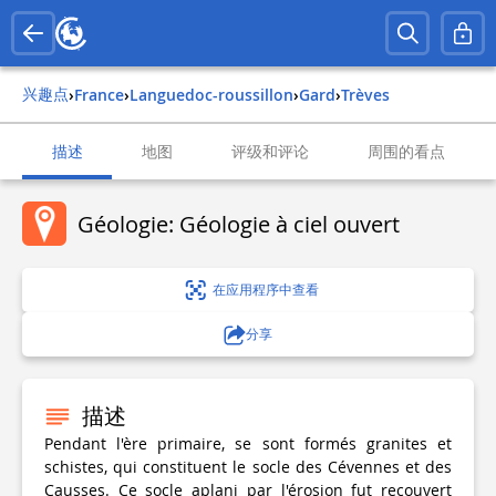
兴趣点
›
france
›
languedoc-roussillon
›
gard
›
trèves
描述
地图
评级和评论
周围的看点
Géologie: Géologie à ciel ouvert
在应用程序中查看
分享
描述
Pendant l'ère primaire, se sont formés granites et
schistes, qui constituent le socle des Cévennes et des
Causses. Ce socle aplani par l'érosion fut recouvert