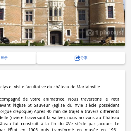
1 photo(s)
上显示
分享
elys et visite facultative du château de Martainville.
compagné de votre animatrice. Nous traversons le Petit
vant l’église St Sauveur (église du XVIe siècle possédant
orgue d'époque) Après 40 min de trajet à travers différents
delle (rivière traversant la vallée), nous arrivons au Château
hâteau fut construit à la fin du XVe siècle par Jacques Le
é par l’État en 1906 puis transformé en musée en 1961.