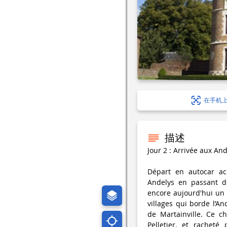
在手机
描述
Jour 2 : Arrivée aux And
Départ en autocar ac
Andelys en passant de
encore aujourd'hui un 
villages qui borde l’An
de Martainville. Ce c
Pelletier, et rachet